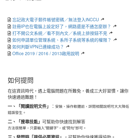
忘記政大電子郵件帳號密碼／無法登入iNCCU
註冊IP也在電腦上設定好了，網路還是不通怎麼辦？
打不開公文系統／看不到內文／系統上排按鈕不見
如何申請單位管理系統、系所子系統等系統的權限？
如何判斷VPN已連線成功？
Office 2019 / 2016 / 2013啟用說明
如何提問
在這資訊時代，遇上電腦問題在所難免，養成三大好習慣，讓你
快速通過難題！
一、「閱讀說明文件」
：
安裝、操作軟體前，詳閱相關說明可大大降低
錯誤發生。
二、「搜尋技能」
可幫助你快速找到解答
方法很簡單，只要輸入"關鍵字"，或"問句"即可。
三、發問時「提供必要資訊」
，可幫助你快速獲得協助。