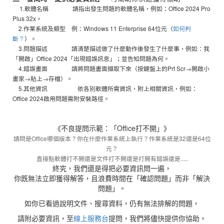
1.軟體名稱 請指出發生問題的軟體名稱，例如：Office 2024 Pro
Plus 32x。
2.作業系統及類型 例：Windows 11 Enterprise 64位元（
如何判
斷？
）。
3.問題描述 請清楚描述做了什麼動作後發生了什麼事，例如：我
「開啟」Office 2024「出現錯誤訊息」；並告知問題為何。
4.錯誤畫面 請將問題畫面擷取下來（按鍵盤上的Prt Scr→開啟小
畫家→貼上→存檔）。
5.其他資訊 依各別軟體所需資訊，附上相關資訊，例如：
Office 2024啟用問題需附安裝路徑。
《不良提問示範：「Office打不開」》
請問是Office哪個版本？你在什麼作業系統上執行？作業系統是32還是64位
元？
直接點軟體打不開還是文件打不開還是打開有錯誤還是.....
終究，我們還是得把必要資訊問一遍，
你既無法立即獲得解答，且浪費時間在「確認問題」而非「解決
問題」。
如你已看過說明文件、搜尋資料，仍有無法排解的問題，
請附必要資訊，至
線上服務台
提問，我們將儘快提供你協助。