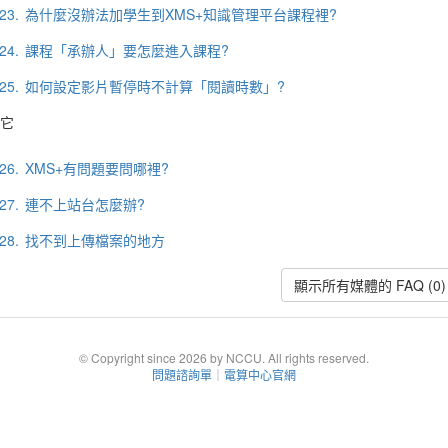
23.
為什麼沒辦法加學生到XMS+知識管理平台課程裡?
24.
課程「承辦人」要怎麼進入課程?
25.
如何設定影片暫停時不計算「閱讀時數」?
它
26.
XMS+有問題要問哪裡?
27.
連不上站台怎麼辦?
28.
找不到上傳檔案的地方
顯示所有媒體的 FAQ (0)
© Copyright since 2026 by NCCU. All rights reserved.
問題諮詢單
｜
電算中心官網