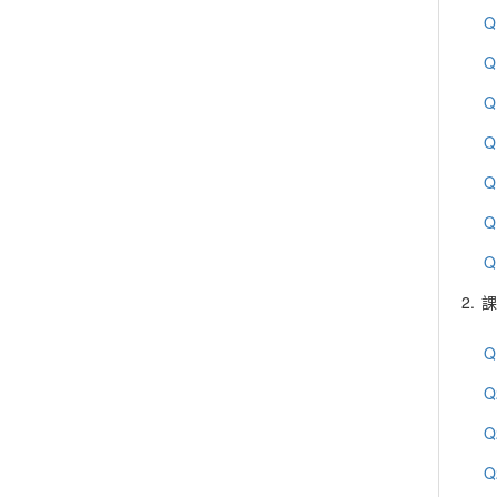
Q
Q
Q
Q
Q
Q
Q
2.
課
Q
Q
Q
Q