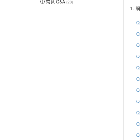
常見 Q&A
(28)
1.
網
Q
Q
Q
Q
Q
Q
Q
Q
Q
Q
Q