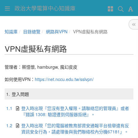
政治大學電算中心知識庫
知識庫
目錄總覽
網路與VPN
VPN虛擬私有網路
VPN虛擬私有網路
管理者：
蔡憶懷
,
hamburgw
,
魔幻皮皮
如何使用VPN：
https://net.nccu.edu.tw/sslvpn/
1.
登入問題
1.1
登入時出現『您沒有登入權限。請聯絡您的管理員』或者
『錯誤 1308: 驗證遭到伺服器拒絕』。
1.2
登入時出現「您的電腦被教育部資安通報平台檢舉違有反
資訊安全行為，請處理後與我們聯絡校內分機67181」。