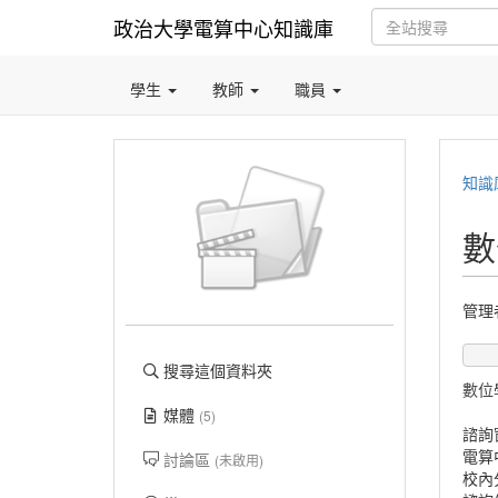
政治大學電算中心知識庫
學生
教師
職員
知識
數
管理
搜尋這個資料夾
數位
媒體
(5)
諮詢
電算
討論區
(未啟用)
校內分