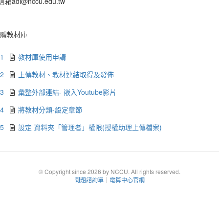
箱adl@nccu.edu.tw
體教材庫
.1
教材庫使用申請
.2
上傳教材、教材連結取得及發佈
.3
彙整外部連結- 嵌入Youtube影片
.4
將教材分類-設定章節
.5
設定 資料夾「管理者」權限(授權助理上傳檔案)
© Copyright since 2026 by NCCU. All rights reserved.
問題諮詢單
｜
電算中心官網