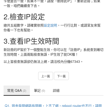
卡號是否一致，如果不一致，請按「刪除此IP」，重新註冊；如果
一致，咱們繼續查下去。
2.檢查IP設定
總共五組數字，請確實依照
設定說明
，一行行比對，或請室友來幫
你看一下也有幫助。
3.查看IP生效時間
新註冊的IP皆於下一個整點生效，你可以在「註冊IP」系統查到確切
生效時間，上面兩點檢查無誤，IP生效了就OK囉！
以上皆檢查無誤卻仍無法上網，請洽校內分機67343。
上一篇
下一篇
常見 Q&A
筆記
詳細
(2)
(0)
Q1.
宿舍房間網路有問題，上不了網，reboot router也不行，請問