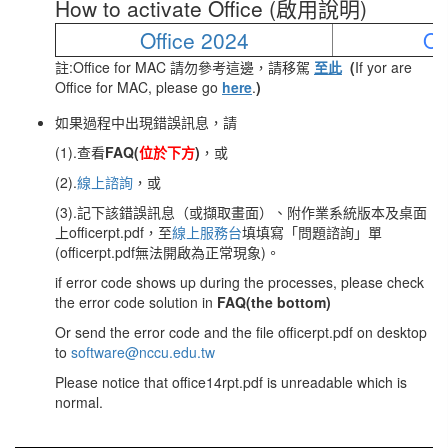
How to activate Office (啟用說明)
Office 2024
Of
註:Office for MAC 請勿參考這邊，請移駕
至此
(
If yor are
Office for MAC, please go
here
.
)
如果過程中出現錯誤訊息，請
(1).查看
FAQ(
位於下方
)
，或
(2).
線上諮詢
，或
(3).記下該錯誤訊息（或擷取畫面）、附作業系統版本及桌面
上officerpt.pdf，至
線上服務台
填填寫「問題諮詢」單
(officerpt.pdf無法開啟為正常現象)。
if error code shows up during the processes, please check
the error code solution in
FAQ(the bottom
)
Or send the error code and the file officerpt.pdf on desktop
to
software@nccu.edu.tw
Please notice that office14rpt.pdf is unreadable which is
normal.