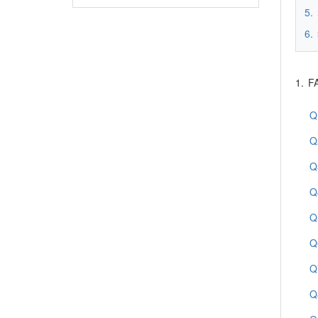
5.
6.
1.
F
Q
Q
Q
Q
Q
Q
Q
Q