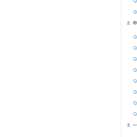
Q
Q
2.
申
Q
Q
Q
Q
Q
Q
Q
Q
3.
一