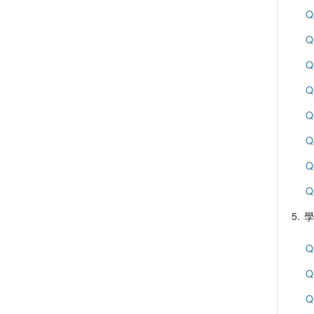
Q
Q
Q
Q
Q
Q
Q
Q
5.
學
Q
Q
Q