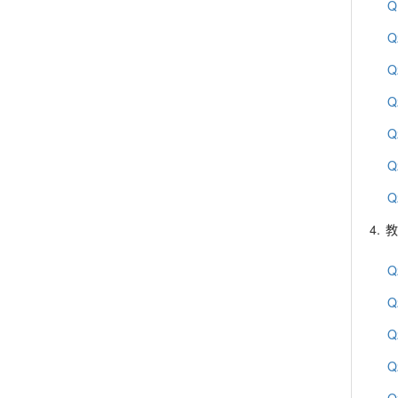
Q
Q
Q
Q
Q
Q
Q
4.
教
Q
Q
Q
Q