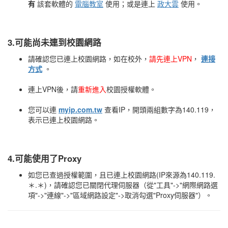
有
該套軟體的
電腦教室
使用；或是連上
政大雲
使用。
3.可能尚未連到校園網路
請確認您已連上校園網路，如在校外，
請先連上VPN
，
連接
方式
。
連上VPN後，請
重新進入
校園授權軟體。
您可以連
myip.com.tw
查看IP，開頭兩組數字為140.119，
表示已連上校園網路。
4.可能使用了Proxy
如您已查過授權範圍，且已連上校園網路(IP來源為140.119.
＊.＊)，請確認您已關閉代理伺服器（從"工具"->"網際網路選
項"->"連線"->"區域網路設定"->取消勾選"Proxy伺服器"）。