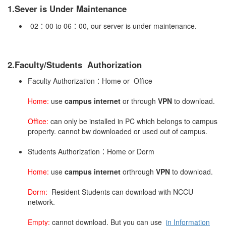
1.
Sever is Under Maintenance
02：00 to 06：00, our server is under maintenance.
2.Faculty/Students Authorization
Faculty Authorization：Home or Office
Home:
use
campus internet
or through
VPN
to download.
Office:
can only be installed in PC which belongs to campus
property. cannot bw downloaded or used out of campus.
Students Authorization：Home or Dorm
Home:
use
campus internet
orthrough
VPN
to download.
Dorm:
Resident Students can download with NCCU
network.
Empty:
cannot download. But you can use
in Information