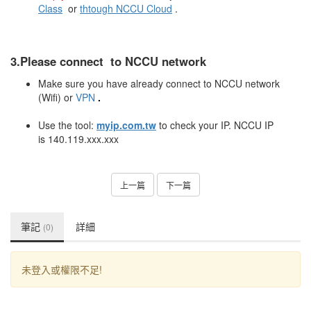
Class
or
thtough NCCU Cloud
.
3.Please connect to NCCU network
Make sure you have already connect to NCCU network
(Wifi) or
VPN
.
Use the tool:
myip.com.tw
to check your IP. NCCU IP
is 140.119.xxx.xxx
上一篇
下一篇
筆記
詳細
(0)
未登入或權限不足!