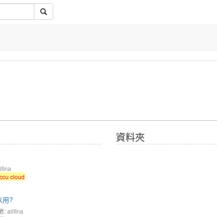
資料夾
fina
ccu cloud
用?
 alifina