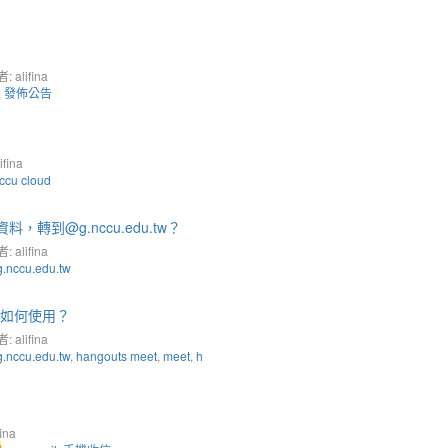
 alifina
,
發佈公告
fina
ccu cloud
料，轉到@g.nccu.edu.tw？
 alifina
g.nccu.edu.tw
功能如何使用？
 alifina
g.nccu.edu.tw
,
hangouts meet
,
meet
,
h
ina