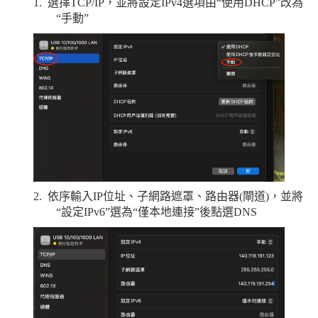
1.
選擇
TCP/IP
，並將設定
IPv4
選項由“使用
DHCP”
改為
“手動
”
2.
依序輸入
IP
位址、子網路遮罩、路由器
(
閘道
)
，並將
“設定
IPv6”
選為“僅本地連接
”
後點選
DNS