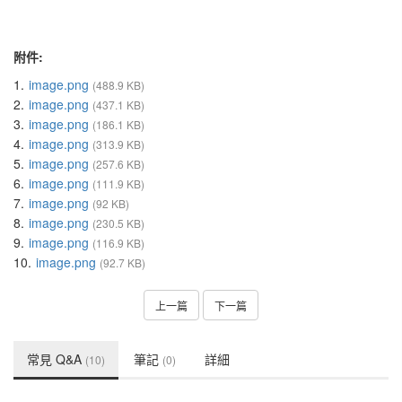
附件:
1.
image.png
(488.9 KB)
2.
image.png
(437.1 KB)
3.
image.png
(186.1 KB)
4.
image.png
(313.9 KB)
5.
image.png
(257.6 KB)
6.
image.png
(111.9 KB)
7.
image.png
(92 KB)
8.
image.png
(230.5 KB)
9.
image.png
(116.9 KB)
10.
image.png
(92.7 KB)
上一篇
下一篇
常見 Q&A
筆記
詳細
(10)
(0)