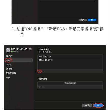
3.
點選
DNS
後按
" + "
新增
DNS
，新增完畢後按
"
好
"
存
檔