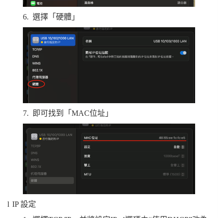
6.
選擇「硬體」
7.
即可找到「
MAC
位址」
l
IP
設定