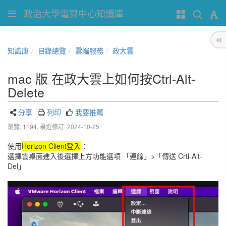
政治大學電算中心知識庫
知識庫
目錄總覽
雲端服務
政大雲
mac 版 在政大雲上如何按Ctrl-Alt-
Delete
分享
列印
我要推薦
瀏覽: 1194,
最近修訂: 2024-10-25
使用
Horizon Client登入
：
選擇雲桌面進入後選擇上方功能選項 「連線」>「傳送 Crtl-Alt-
Del」