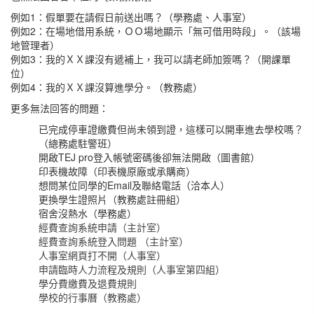
例如1：假單要在請假日前送出嗎？（學務處、人事室）
例如2：在場地借用系統，ＯＯ場地顯示「無可借用時段」。（該場
地管理者）
例如3：我的ＸＸ課沒有遞補上，我可以請老師加簽嗎？（開課單
位）
例如4：我的ＸＸ課沒算進學分。（教務處）
更多無法回答的問題：
已完成停車證繳費但尚未領到證，這樣可以開車進去學校嗎？
（總務處駐警班）
開啟TEJ pro登入帳號密碼後卻無法開啟（圖書館）
印表機故障（印表機原廠或承購商）
想問某位同學的Email及聯絡電話（洽本人）
更換學生證照片（教務處註冊組）
宿舍沒熱水（學務處）
經費查詢系統申請（主計室）
經費查詢系統登入問題
（主計室）
人事室網頁打不開（人事室）
申請臨時人力流程及規則（人事室第四組）
學分費繳費及退費規則
學校的行事曆（教務處）