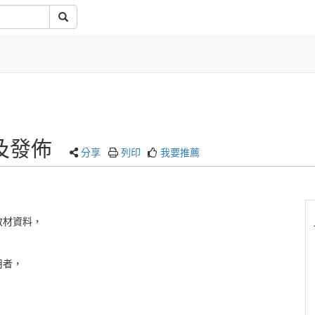
及發佈
分享
列印
我要推薦
教材資料，
，
用者，