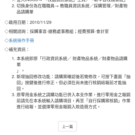
切換身份為在職職員→ 教職員資訊系統／採購管理／財產物
品請購單
◇啟用日期：2010/11/29
◇相關諮詢：採購事宜-總務處事務組；經費預算-會計室
◇
系統操作手冊
◇補充資訊：
本系統即原「行政資訊系統／ 財產物品系統／財產物品請購
單
」。
新增抽回修改功能：請購案確認後若需修改，可按下畫面「抽
回」按鍵後進行修正。但必須在尚未進行核銷結報前才能抽
回。
原零用金系統之請購功能已併入本支作業，進行零用金之報銷
前請先在本系統輸入請購項目，再至「自行採購案核銷」作業
進行結報，並選擇零用金報銷入款造冊方式。
上一篇