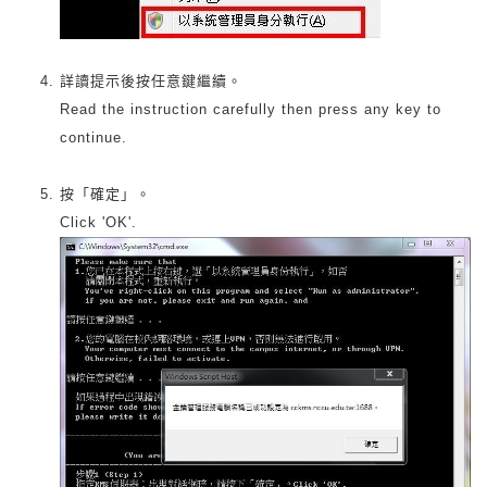
詳讀提示後按任意鍵繼續。
Read the instruction carefully then press any key to
continue.
按「確定」。
Click 'OK'.