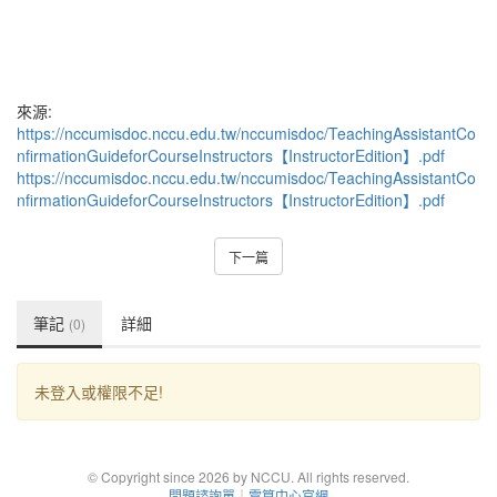
來源:
https://nccumisdoc.nccu.edu.tw/nccumisdoc/TeachingAssistantCo
nfirmationGuideforCourseInstructors【InstructorEdition】.pdf
https://nccumisdoc.nccu.edu.tw/nccumisdoc/TeachingAssistantCo
nfirmationGuideforCourseInstructors【InstructorEdition】.pdf
下一篇
筆記
詳細
(0)
未登入或權限不足!
© Copyright since 2026 by NCCU. All rights reserved.
問題諮詢單
｜
電算中心官網