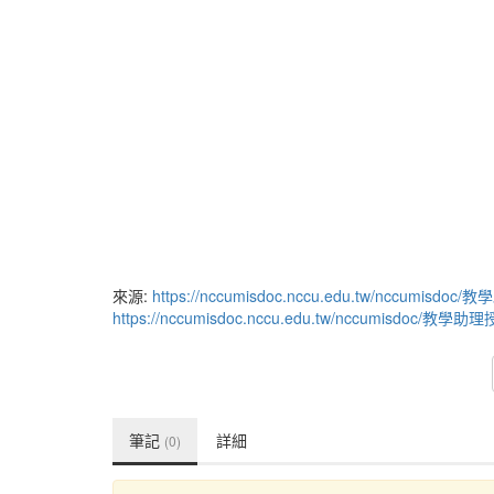
來源:
https://nccumisdoc.nccu.edu.tw/ncc
https://nccumisdoc.nccu.edu.tw/nccumis
筆記
詳細
(0)