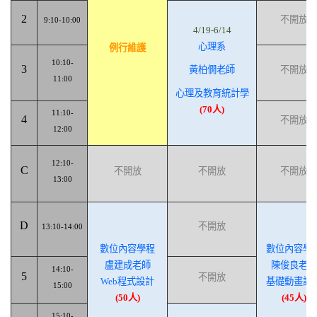
2
不開放
9:10-10:00
4/19-6/14
心理系
例行維護
10:10-
3
黃柏僩老師
不開放
11:00
⼼理及教育統計學
(70
人
)
11:10-
4
不開放
12:00
12:10-
C
不開放
不開放
不開放
13:00
D
不開放
13:10-14:00
數位內容學程
數位內容學
盧建成老師
陳俊良老師
14:10-
5
不開放
Web
程式設計
基礎動畫設
15:00
(50
人
)
(45
人
)
15:10-