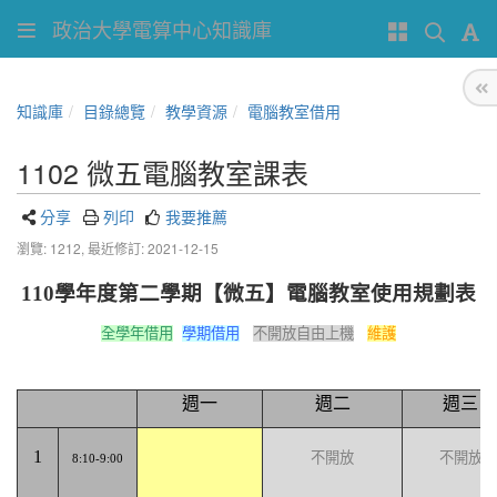
政治大學電算中心知識庫
知識庫
目錄總覽
教學資源
電腦教室借用
1102 微五電腦教室課表
分享
列印
我要推薦
瀏覽: 1212,
最近修訂: 2021-12-15
110
學年度第二學期【微五】電腦教室使用規劃表
全學年借用
學期借用
不開放自由上機
維護
週一
週二
週三
1
不開放
不開放
8:10-9:00