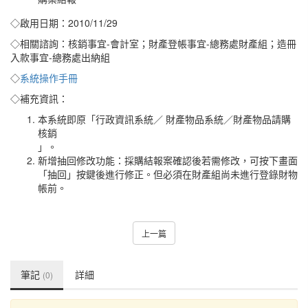
◇啟用日期：2010/11/29
◇相關諮詢：核銷事宜-會計室；財產登帳事宜-總務處財產組；造冊
入款事宜-總務處出納組
◇
系統操作手冊
◇補充資訊：
本系統即原「行政資訊系統／ 財產物品系統／財產物品請購
核銷
」。
新增抽回修改功能：採購結報案確認後若需修改，可按下畫面
「抽回」按鍵後進行修正。但必須在財產組尚未進行登錄財物
帳前。
上一篇
筆記
詳細
(0)