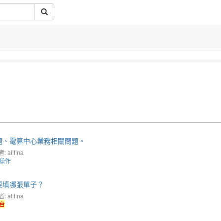
題、電算中心業務相關問題。
 alifina
操作
要填哪張單子？
 alifina
台