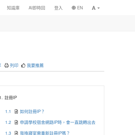
知識庫
AI即時回
登入
EN
享
列印
我要推薦
1.
註冊IP
1.1
如何註冊IP？
1.2
申請學校宿舍網路IP時，會一直跳轉出去
1.3
我換寢室需重新註冊IP嗎？