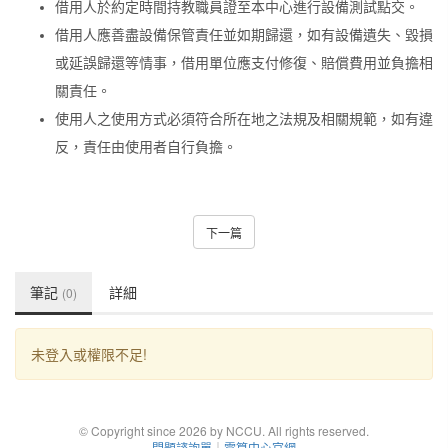
借用人於約定時間持教職員證至本中心進行設備測試點交。
借用人應善盡設備保管責任並如期歸還，如有設備遺失、毀損
或延誤歸還等情事，借用單位應支付修復、賠償費用並負擔相
關責任。
使用人之使用方式必須符合所在地之法規及相關規範，如有違
反，責任由使用者自行負擔。
下一篇
筆記
詳細
(0)
未登入或權限不足!
© Copyright since 2026 by NCCU. All rights reserved.
問題諮詢單
｜
電算中心官網