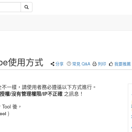
obe使用方式
分享
常見 Q&A
列印
我要推薦
全不一樣，請使用者務必遵循以下方式進行。
授權/沒有管理權限/IP不正確
之訊息！
r Tool 後，
)
ool