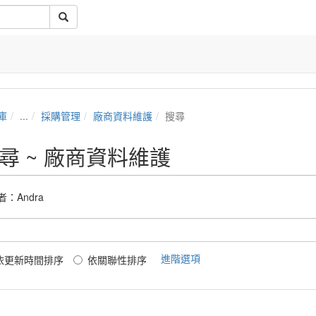
庫
...
採購管理
廠商資料維護
搜尋
尋 ~ 廠商資料維護
者：
Andra
進階選項
依更新時間排序
依關聯性排序