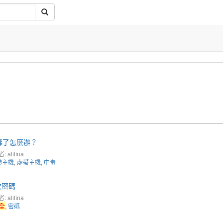
毒了怎麼辦？
 alifina
體主機
,
虛擬主機
,
中毒
次密碼
 alifina
全
,
密碼