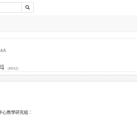
&A
資料
(#642)
算中心教學研究組：