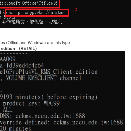
es (Office and Windows) are this type
 edition （RETAIL）