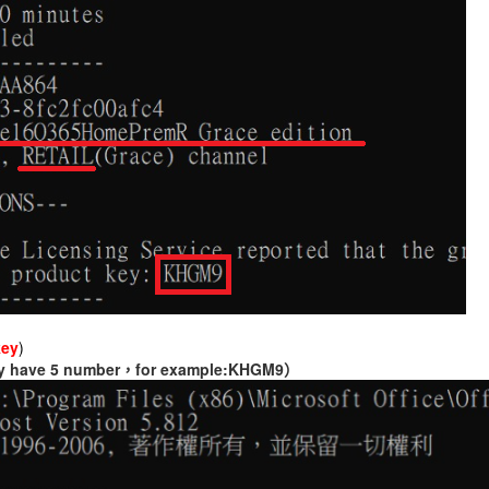
key
)
y have 5 number，for example:KHGM9）