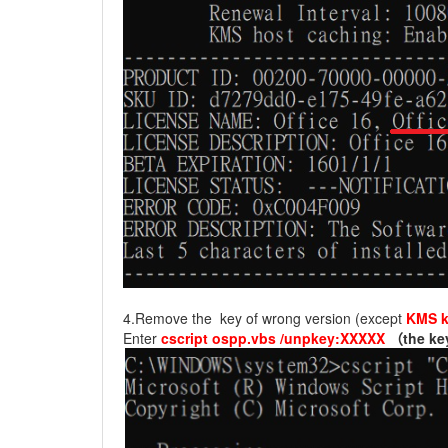
4.Remove the key of wrong version (except
KMS 
Enter
cscript ospp.vbs /unpkey:XXXXX
（the ke