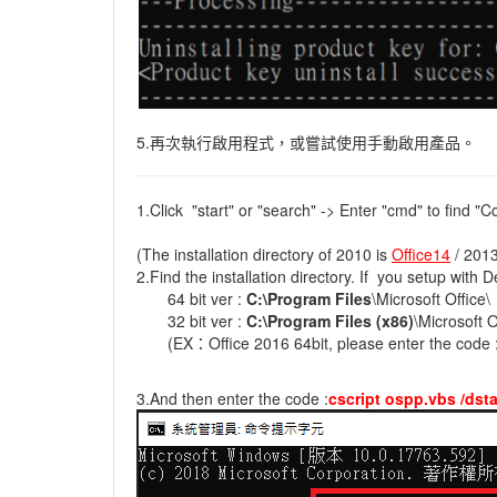
5.再次執行啟用程式，或嘗試使用手動啟用產品。
1.Click "start" or "search" -> Enter "cmd" to find 
(The installation directory of 2010 is
Office14
/ 2013
2.Find the installation directory. If you setup with De
64 bit ver :
C:\Program Files
\Microsoft Office\
32 bit ver :
C:\Program Files (x86)
\Microsoft O
(EX：Office 2016 64bit, please enter the code 
3.And then enter the code :
cscript ospp.vbs /dst