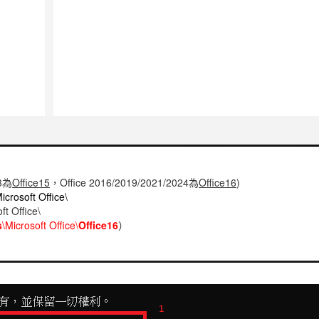
13為
Office15
，Office 2016/2019/2021/2024為
Office16
)
icrosoft Office\
ft Office\
s
\Microsoft Office\
Office16
）