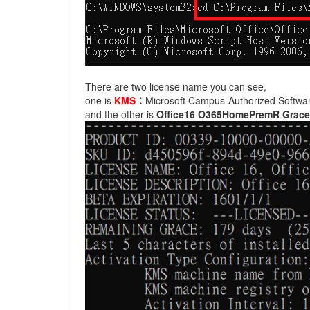
There are two license name you can see,
one is
KMS
：
Microsoft Campus-Authorized Softwar
and the other is
Office16 O365HomePremR Grace