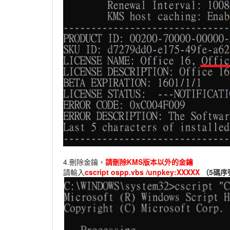
4.刪除金鑰，
請刪除KMS版本以外的金鑰
請輸入
cscript ospp.vbs /unpkey:XXXXX
（5碼序