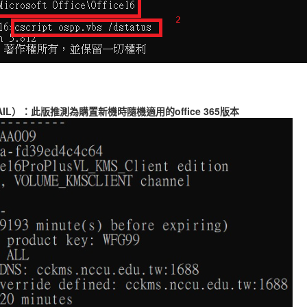
n （RETAIL）：此版推測為購置新機時隨機適用的office 365版本