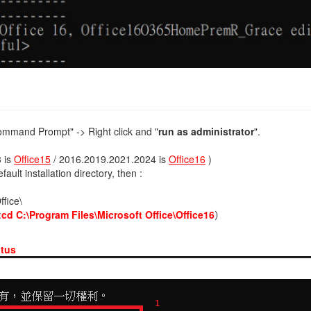
"Command Prompt" -> Right click and "
run as administrator
".
 is
Office15
/ 2016.2019.2021.2024 is
Office16
)
fault installation directory, then :
ffice\
:
cd C:\Program Files\Microsoft Office\Office16
）
atus