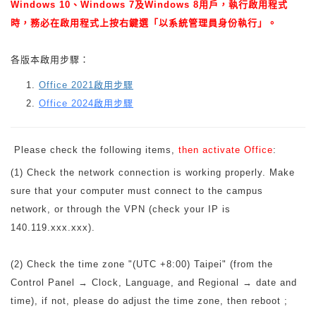
Windows 10、Windows 7及Windows 8用戶，執行啟用程式
時，務必在啟用程式上按右鍵選「以系統管理員身份執行」。
各版本啟用步驟：
Office 2021啟用步驟
Office 2024啟用步驟
Please check the following items,
then activate Office
:
(1) Check the network connection is working properly. Make
sure that your computer must connect to the campus
network, or through the VPN (check your IP is
140.119.xxx.xxx).
(2) Check the time zone "(UTC +8:00) Taipei" (from the
Control Panel → Clock, Language, and Regional → date and
time), if not, please do adjust the time zone, then reboot ;