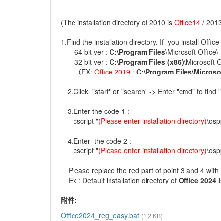
(The installation directory of 2010 is
Office14
/ 2013
1.Find the installation directory. If you install Office
64 bit ver :
C:\Program Files
\Microsoft Office\
32 bit ver :
C:\Program Files (x86)
\Microsoft O
（EX:
Office 2019
:
C:\Program Files\Microsof
2.Click "start" or "search" -> Enter "cmd" to find
3.Enter the code 1 :
cscript "
(Please enter installation directory)
\osp
4.Enter the code 2 :
cscript "
(Please enter installation directory)
\osp
Please replace the red part of point 3 and 4 with th
Ex : Default installation directory of
Office 2024 
附件:
Office2024_reg_easy.bat
(1.2 KB)