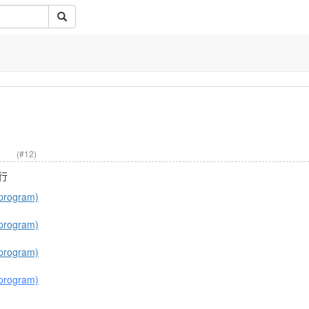
徑」
(#12)
行
program)
program)
program)
program)