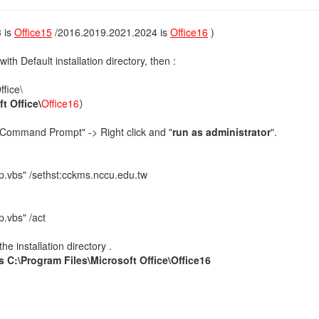
 is
Office15
/2016.2019.2021.2024 is
Office16
)
 with Default installation directory, then :
ffice\
t Office\
Office16
）
 "Command Prompt" -> Right click and "
run as administrator
".
p.vbs" /sethst:cckms.nccu.edu.tw
p.vbs" /act
e installation directory .
is C:\Program Files\Microsoft Office\Office16